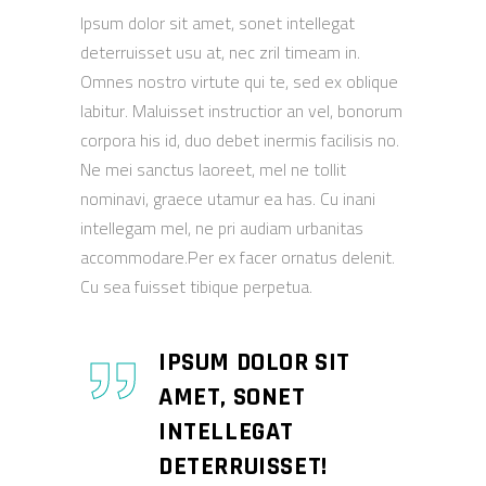
Ipsum dolor sit amet, sonet intellegat
deterruisset usu at, nec zril timeam in.
Omnes nostro virtute qui te, sed ex oblique
labitur. Maluisset instructior an vel, bonorum
corpora his id, duo debet inermis facilisis no.
Ne mei sanctus laoreet, mel ne tollit
nominavi, graece utamur ea has. Cu inani
intellegam mel, ne pri audiam urbanitas
accommodare.Per ex facer ornatus delenit.
Cu sea fuisset tibique perpetua.
IPSUM DOLOR SIT
AMET, SONET
INTELLEGAT
DETERRUISSET!