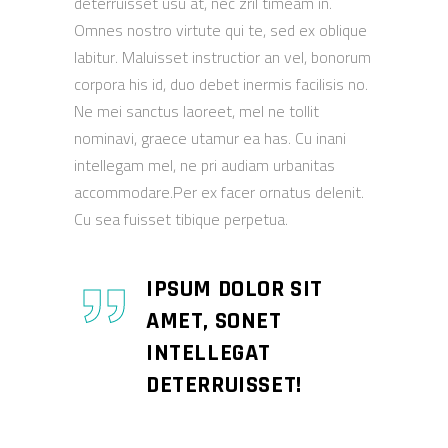
deterruisset usu at, nec zril timeam in.
Omnes nostro virtute qui te, sed ex oblique
labitur. Maluisset instructior an vel, bonorum
corpora his id, duo debet inermis facilisis no.
Ne mei sanctus laoreet, mel ne tollit
nominavi, graece utamur ea has. Cu inani
intellegam mel, ne pri audiam urbanitas
accommodare.Per ex facer ornatus delenit.
Cu sea fuisset tibique perpetua.
IPSUM DOLOR SIT
AMET, SONET
INTELLEGAT
DETERRUISSET!